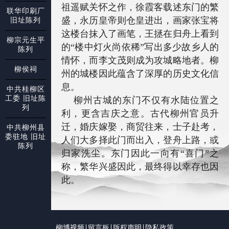
祖遥赋关怀之作，徐霞客载述东门的繁
联华印刷厂
盛，永历皇帝则仓皇进出，画家张宝将
旧址陈列
这楼台抹入了画笔，王拯在归舟上看到
柳宗元生平
的“楼中灯火尚依稀”写出多少故乡人的
陈列
情怀，而李文茂则成为攻城略地者。柳
柳侯祠
州的城楼因此蕴含了深厚的历史文化信
息。
中共桂柳区
工委 旧址陈
柳州古城的东门不仅有水陆位置之
列
利，更含吉庆之意。古代柳州官员升
迁，婚庆嫁娶，商贸往来，士子赴考，
中共柳州县
委驻地 旧址
人们大多择此门而出入，登舟上路，或
陈列
归家洗尘。东门因此一向有“喜门”之
称，繁华兴盛因此，最终得以幸存也因
此。
柳博视频
留言板
版权声明
隐私政策