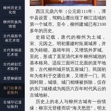
柳州历史文
西汉元鼎六年（公元前111年﹚，潭
化馆
中县设置，驾鹤山麓出现了柳江流域的
柳州民族风
第一个城市。至今，柳州建城已有2100
情馆
多年的历史。
古代扇面书
史籍记载，唐代的柳州为土城，
画艺术馆
宋、元因之。明初重建时拓展城界，并
改为砖砌。嘉靖年间，又增筑外罗城。
古代青铜器
艺术馆
至此，形成了直至清代末年柳州城池的
基本格局。适应三面环江北面的直平地
古代碑刻艺
术陈列
形，古代柳州城开筑五座城门。民国初
年为有利于交通往来，又增开一门。民
龙壁柳砚馆
国时期，城墙、城门相继被拆除，仅存
东门往事历
的东门城楼成为阅历六百年时代风云的
史陈列
古城地标。
历史上的名人与柳州古城有一份情
古城印记遗
址陈列
缘：柳宗元登楼而叹“海天愁思”，明太