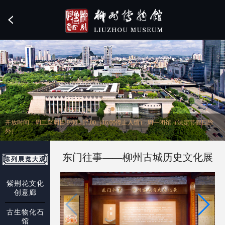
开放时间：周二至周日 9:00 - 17:00（16:00停止入馆） 周一闭馆（法定节假日除
外）
东门往事——柳州古城历史文化展
陈列展览大观
紫荆花文化
创意廊
古生物化石
馆