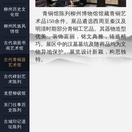
柳州历史文
青铜馆陈列柳州博物馆馆藏青铜艺
化馆
术品150余件。展品遴选西周至秦汉及
柳州民族风
明清时期部分青铜工艺品。其器物造型
情馆
优美，装饰富丽，铭文典雅，铸造精
古代扇面书
巧。展区中的汉墓墓坑及随葬品均为文
画艺术馆
物异地保护。展览设计新颖，构思独
特。
古代青铜器
艺术馆
古代碑刻艺
术陈列
龙壁柳砚馆
东门往事历
史陈列
古城印记遗
址陈列