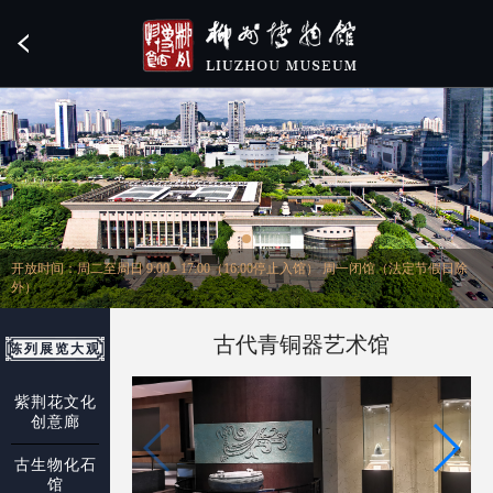
开放时间：周二至周日 9:00 - 17:00（16:00停止入馆） 周一闭馆（法定节假日除
外）
古代青铜器艺术馆
陈列展览大观
紫荆花文化
创意廊
古生物化石
馆