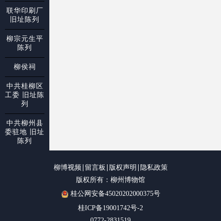
联华印刷厂
旧址陈列
柳宗元生平
陈列
柳侯祠
中共桂柳区
工委 旧址陈
列
中共柳州县
委驻地 旧址
陈列
柳博视频
留言板
版权声明
隐私政策
版权所有：柳州博物馆
桂公网安备45020202000375号
桂ICP备19001742号-2
0772-2831519