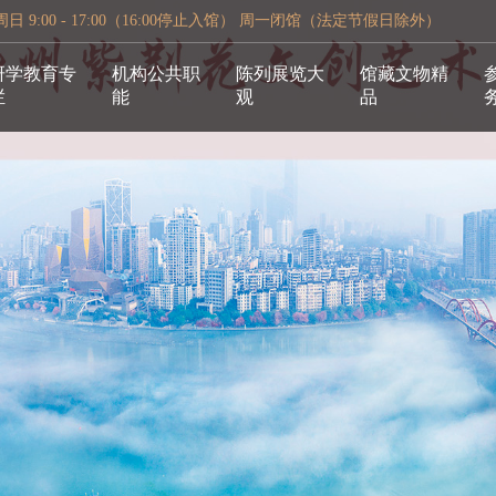
 9:00 - 17:00（16:00停止入馆） 周一闭馆（法定节假日除外）
研学教育专
机构公共职
陈列展览大
馆藏文物精
栏
能
观
品