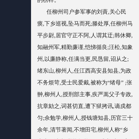
的榜样。
任柳州司户参军事的刘蕡,关心民
瘼,下乡巡视,坠马而死;滕处厚,任柳州马
平步尉,居官守正不阿,人谓其迂;韩休卿,
知融州军,精勤廉谨,恺悌循良;汪松,知象
州,以廉静称,任满当更,民恳留,诏从之;
绪东山,柳州人,任江西高安县知县,为政
不务烦苛,受士民爱戴,被称为“绪母” ;张
翀,柳州人,授刑部主事,疾严嵩父子专政,
抗章劾之,词甚切直,遭下狱拷讯,谪戍都
匀;佘勉学,柳州人,授钱塘知县,历官三十
余年,清节著闻,不增田宅,柳州人称“乡