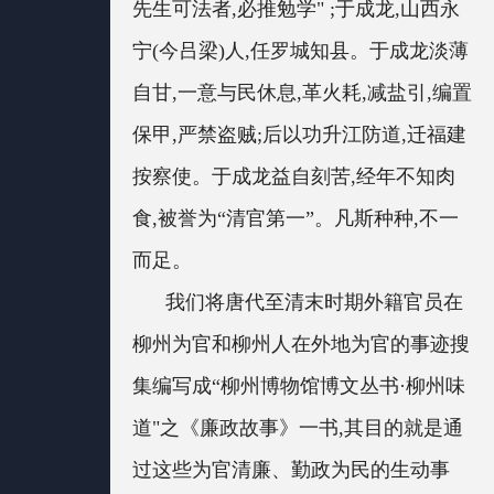
先生可法者,必推勉学" ;于成龙,山西永
宁(今吕梁)人,任罗城知县。于成龙淡薄
自甘,一意与民休息,革火耗,减盐引,编置
保甲,严禁盗贼;后以功升江防道,迁福建
按察使。于成龙益自刻苦,经年不知肉
食,被誉为“清官第一”。凡斯种种,不一
而足。
我们将唐代至清末时期外籍官员在
柳州为官和柳州人在外地为官的事迹搜
集编写成“柳州博物馆博文丛书·柳州味
道"之《廉政故事》一书,其目的就是通
过这些为官清廉、勤政为民的生动事