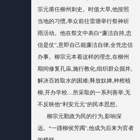
宗元甫任柳州刺史。时值大旱,他按照
当地的习惯,率众前往雷塘举行祭神祈
雨活动。他在祭文中表白“廉洁自持,忠
信是仗",意即自己能廉洁自律,全凭忠信
办事。柳宗元本着这样的理念,在柳州
期间修复孔庙,施行教化;组织群众掘井,
解决百姓取水的困难;释放奴婢,种柑植
柳,开办学校…所采取的一系列善举,无
不反映他“利安元元"的民本思想。
柳宗元勤政为民的行为,影响深
远。“一踵柳侯芳躅",他成为后来为官者