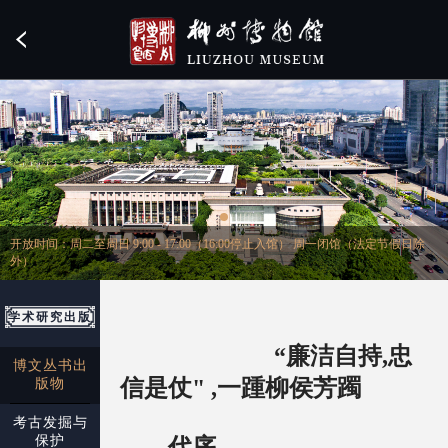
开放时间：周二至周日 9:00 - 17:00（16:00停止入馆） 周一闭馆（法定节假日除
外）
学术研究出版
“廉洁自持,忠
博文丛书出
信是仗" ,一踵柳侯芳躅
版物
考古发掘与
保护
—代序