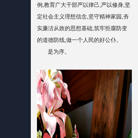
例,教育广大干部严以律己,严以修身,坚
定社会主义理想信念,坚守精神家园,夯
实廉洁从政的思想基础,筑牢拒腐防变
的道德防线,做一个人民的好公仆。
是为序。