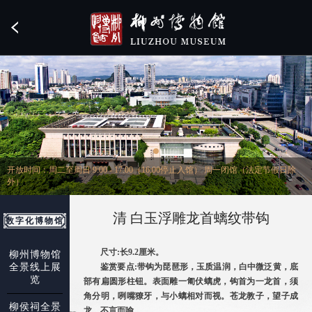
开放时间：周二至周日 9:00 - 17:00（16:00停止入馆） 周一闭馆（法定节假日除
外）
清 白玉浮雕龙首螭纹带钩
数字化博物馆
尺寸:长9.2厘米。
柳州博物馆
全景线上展
鉴赏要点:带钩为琵琶形，玉质温润，白中微泛黄，底
览
部有扁圆形柱钮。表面雕一匍伏螭虎，钩首为一龙首，须
角分明，咧嘴獠牙，与小螭相对而视。苍龙教子，望子成
柳侯祠全景
龙，不言而喻。